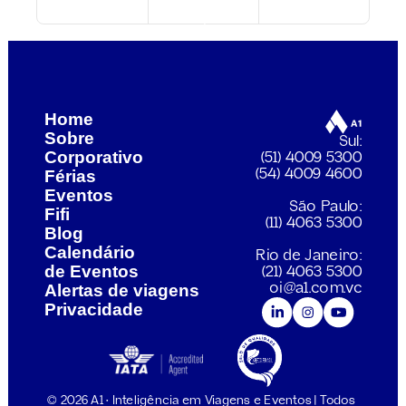
 mundo com a A1: Dubai e Ásia
Pelo mundo com a A1: 
Home
Sobre
Sul:
Corporativo
(51) 4009 5300
Férias
(54) 4009 4600
Eventos
São Paulo:
Fifi
(11) 4063 5300
Blog
Calendário 
Rio de Janeiro:
de Eventos
(21) 4063 5300
Alertas de viagens
oi@a1.com.vc
Privacidade
© 2026 A1 • Inteligência em Viagens e Eventos | Todos 