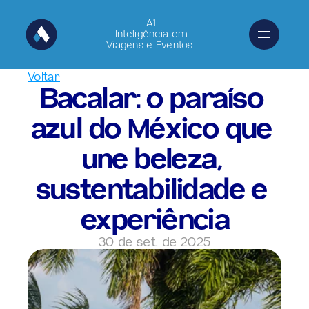
A1
Inteligência em
Viagens e Eventos 
Voltar
Bacalar: o paraíso 
azul do México que 
une beleza, 
sustentabilidade e 
experiência
30 de set. de 2025