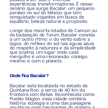
passou a ser sobre vivenciar 
experiências transformadoras. É nesse 
cenário que surge Bacalar, um pequeno 
paraíso no sul do México que tem 
conquistado viajantes em busca de 
equilíbrio, beleza natural e propósito.
Longe dos resorts lotados de Cancún ou 
da badalação de Tulum, Bacalar convida 
a um outro ritmo: o do vento sobre a 
lagoa, do reflexo do sol nas águas azuis, 
do respeito à natureza e da simplicidade 
que acalma. Um lugar onde cada 
mergulho é uma reconexão: consigo 
mesmo e com o planeta.
Onde fica Bacalar?
Bacalar está localizada no estado de 
Quintana Roo, a cerca de 40 km da 
fronteira com Belize. Reconhecida como 
Pueblo Mágico, essa cidade combina 
história, ecologia e uma das paisagens 
aquáticas mais fascinantes do planeta: a 