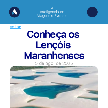
A1
Inteligência em
Viagens e Eventos 
Voltar
Conheça os 
Lençóis 
Maranhenses
5 de ago. de 2025