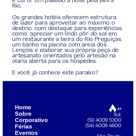
e curtir um passeio a noite pela Beira 
Rio.
Os grandes hotéis oferecem estrutura 
de lazer para aproveitar ao máximo o 
destino, com destaque para experiências 
como: apreciar um lindo pôr do sol em 
um restaurante a beira do Rio Preguiças, 
um banho na piscina com areia dos 
Lençóis e elaborar sua própria peça de 
artesanato orientados pelo artesão na 
olaria aberta para os hóspedes.
E você, já conhece este paraíso?
 mundo com a A1: Verão Europeu
As belas Recife e O
Home
Sobre
Sul:
Corporativo
(51) 4009 5300
Férias
(54) 4009 4600
Eventos