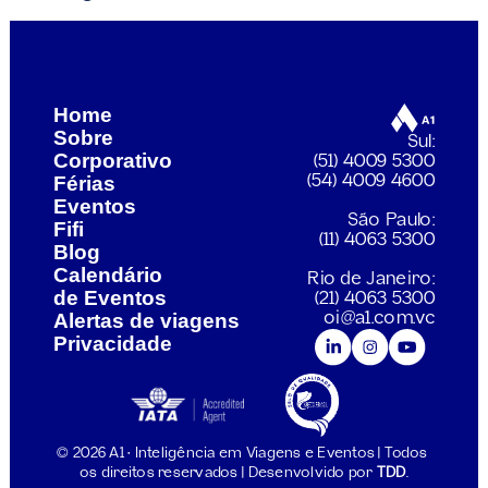
s: Uma viagem de luxo pela alma da Índia
O que ver 
Home
Sobre
Sul:
Corporativo
(51) 4009 5300
Férias
(54) 4009 4600
Eventos
São Paulo:
Fifi
(11) 4063 5300
Blog
Calendário 
Rio de Janeiro:
de Eventos
(21) 4063 5300
Alertas de viagens
oi@a1.com.vc
Privacidade
© 2026 A1 • Inteligência em Viagens e Eventos | Todos 
os direitos reservados | Desenvolvido por 
TDD
.