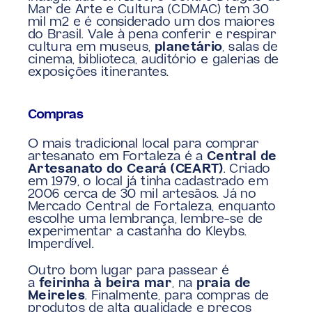
Mar de Arte e Cultura (CDMAC) tem 30 
mil m2 e é considerado um dos maiores 
do Brasil. Vale à pena conferir e respirar 
cultura em museus, 
planetário
, salas de 
cinema, biblioteca, auditório e galerias de 
exposições itinerantes.
Compras
O mais tradicional local para comprar 
artesanato em Fortaleza é a 
Central de 
Artesanato do Ceará (CEART)
. Criado 
em 1979, o local já tinha cadastrado em 
2006 cerca de 30 mil artesãos. Já no 
Mercado Central de Fortaleza, enquanto 
escolhe uma lembrança, lembre-se de 
experimentar a castanha do Kleybs. 
Imperdível.
Outro bom lugar para passear é 
a 
feirinha à beira mar
, na 
praia de 
Meireles
. Finalmente, para compras de 
produtos de alta qualidade e preços 