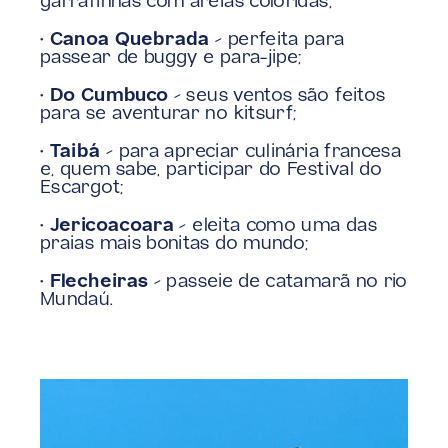
garrafinhas com areias coloridas;
• 
Canoa Quebrada
 – perfeita para 
passear de buggy e para-jipe;
• 
Do Cumbuco
 – seus ventos são feitos 
para se aventurar no kitsurf;
• 
Taibá
 – para apreciar culinária francesa 
e, quem sabe, participar do Festival do 
Escargot;
• 
Jericoacoara
 – eleita como uma das 
praias mais bonitas do mundo;
• 
Flecheiras
 – passeie de catamarã no rio 
Mundaú.