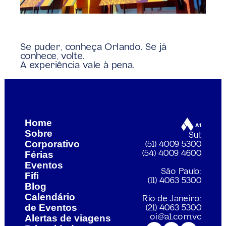
Se puder, conheça Orlando. Se já 
conhece, volte.
A experiência vale à pena.
lém das praias)
Maharajas' Express: Uma viagem de l
Home
Sobre
Sul:
Corporativo
(51) 4009 5300
Férias
(54) 4009 4600
Eventos
São Paulo:
Fifi
(11) 4063 5300
Blog
Calendário 
Rio de Janeiro:
de Eventos
(21) 4063 5300
Alertas de viagens
oi@a1.com.vc