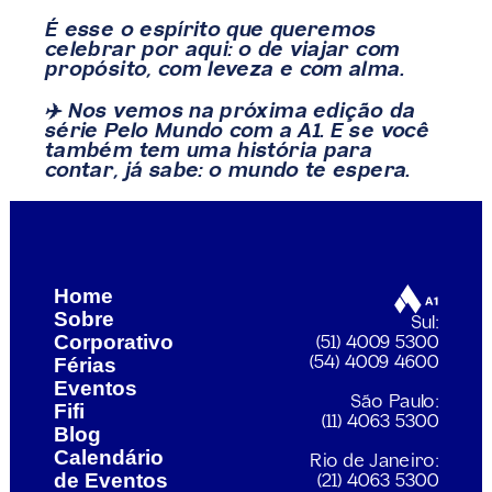
É esse o espírito que queremos 
celebrar por aqui: o de viajar com 
propósito, com leveza e com alma.
✈️ Nos vemos na próxima edição da 
série Pelo Mundo com a A1. E se você 
também tem uma história para 
contar, já sabe: o mundo te espera.
A1: férias inesquecíveis em Lisboa
Pelo mundo com a
Home
Sobre
Sul:
Corporativo
(51) 4009 5300
Férias
(54) 4009 4600
Eventos
São Paulo:
Fifi
(11) 4063 5300
Blog
Calendário 
Rio de Janeiro:
de Eventos
(21) 4063 5300