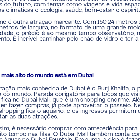
as do futuro, com temas como viagens e vida espacia
 climáticas e ecologia, saúde, bem-estar e espirit
e é outra atração marcante. Com 150,24 metros de
metros de largura, no formato de uma grande mold
idade, o prédio é ao mesmo tempo observatório, 
o. É incrível caminhar pelo chão de vidro e ter a v
 mais alto do mundo está em Dubai
ração mais conhecida de Dubai é o Burj Khalifa, o p
o do mundo. Parada obrigatória para todos que visi
le fica no Dubai Mall, que é um shopping enorme. Alé
r fazer compras, já pode aproveitar o passeio. Ne
opping fica o aquário, e os ingressos permitem d
itar as duas atrações.
sim, é necessário comprar com antecedência para 
ito tempo nas filas. O Dubai Mall também conta co