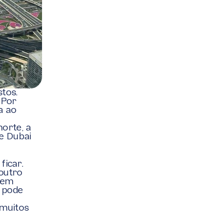
tos.
Por 
a ao 
orte, a 
e Dubai 
icar. 
utro 
 em 
 pode 
muitos 