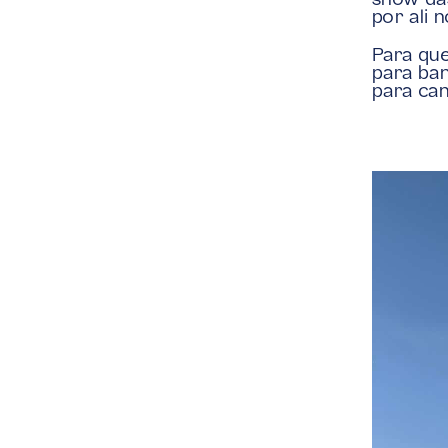
show das
por ali 
Para que
para ban
para cam