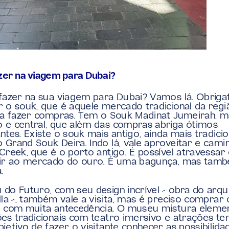
zer na viagem para Dubai?
fazer na sua viagem para Dubai? Vamos lá. Obrigat
 o souk, que é aquele mercado tradicional da regi
ra fazer compras. Tem o Souk Madinat Jumeirah, ma
e central, que além das compras abriga ótimos 
ntes. Existe o souk mais antigo, ainda mais tradicion
Grand Souk Deira. Indo lá, vale aproveitar e camin
Creek, que é o porto antigo. É possível atravessar o
 ir ao mercado do ouro. É uma bagunça, mas tam
.
do Futuro, com seu design incrível – obra do arqui
lla –, também vale a visita, mas é preciso comprar o
 com muita antecedência. O museu mistura elemen
es tradicionais com teatro imersivo e atrações tem
jetivo de fazer o visitante conhecer as possibilidad