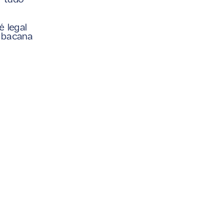
 tudo 
 legal 
 bacana 