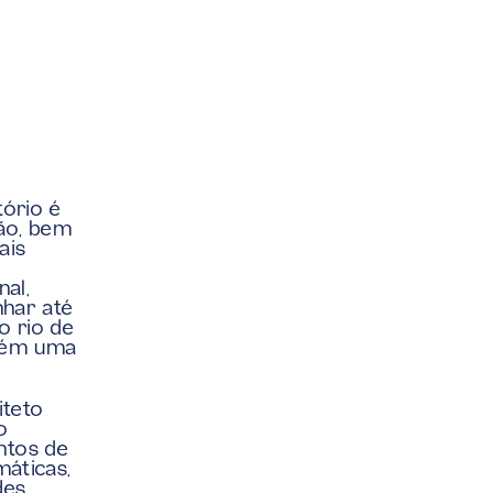
ório é 
ão, bem 
is 
al, 
har até 
 rio de 
bém uma 
teto 
 
tos de 
áticas, 
es 