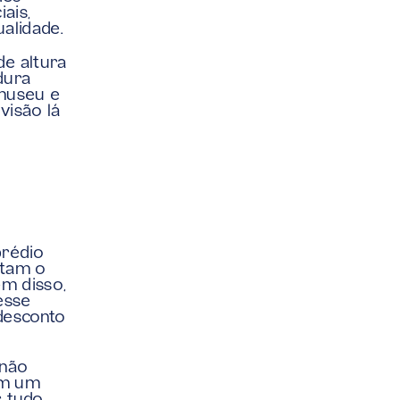
is, 
ualidade.
 altura 
ura 
museu e 
isão lá 
rédio 
tam o 
m disso, 
sse 
esconto 
não 
m um 