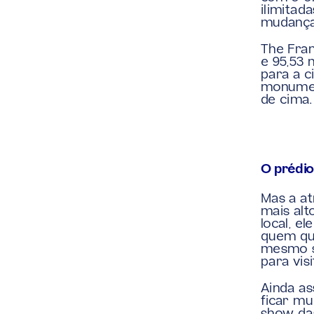
ilimitad
mudanças
The Fram
e 95,53 
para a c
monument
de cima.
O prédio
Mas a at
mais alt
local, e
quem que
mesmo sh
para vis
Ainda as
ficar mu