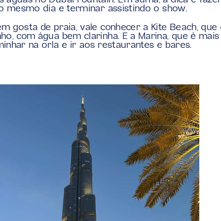
 águas no Dubai Fountain. Em suma, a dica é fazer
no mesmo dia e terminar assistindo o show.
m gosta de praia, vale conhecer a Kite Beach, que é
ho, com água bem clarinha. E a Marina, que é mais
inhar na orla e ir aos restaurantes e bares.