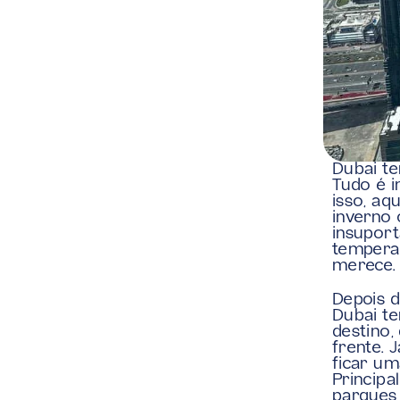
Dubai te
Tudo é i
isso, aq
inverno 
insuport
temperat
merece.
Depois d
Dubai te
destino,
frente. 
ficar um
Principa
parques 