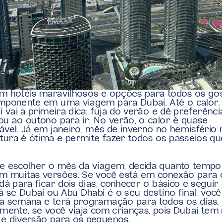
m hotéis maravilhosos e opções para todos os gos
mponente em uma viagem para Dubai. Até o calor. 
ui vai a primeira dica: fuja do verão e dê preferênci
ou ao outono para ir. No verão, o calor é quase 
ável. Já em janeiro, mês de inverno no hemisfério n
ura é ótima e permite fazer todos os passeios qu
e escolher o mês da viagem, decida quanto tempo f
m muitas versões. Se você está em conexão para o
 dá para ficar dois dias, conhecer o básico e seguir
Já se Dubai ou Abu Dhabi é o seu destino final, você
a semana e terá programação para todos os dias. 
lmente, se você viaja com crianças, pois Dubai tem 
e diversão para os pequenos.