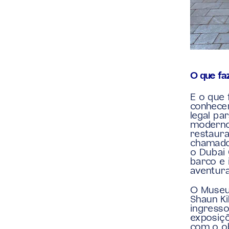
O que fa
E o que 
conhecer
legal pa
moderno 
restaura
chamado 
o Dubai 
barco e
aventura
O Museu 
Shaun Ki
ingresso
exposiçõ
com o ob