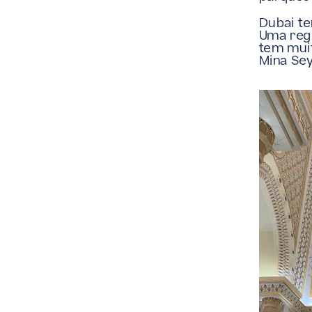
Dubai te
Uma regi
tem muit
Mina Se