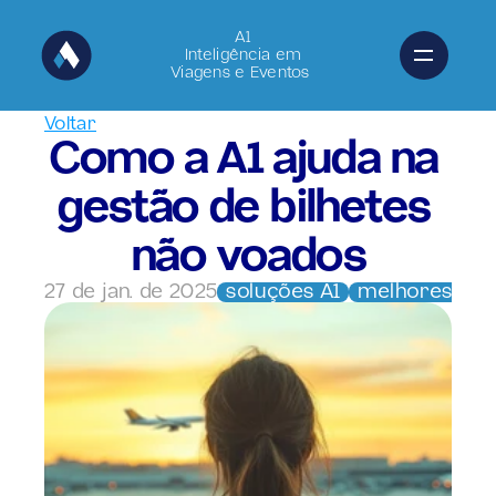
A1
Inteligência em
Viagens e Eventos 
Voltar
Como a A1 ajuda na 
gestão de bilhetes 
não voados
27 de jan. de 2025
soluções A1
melhores prát