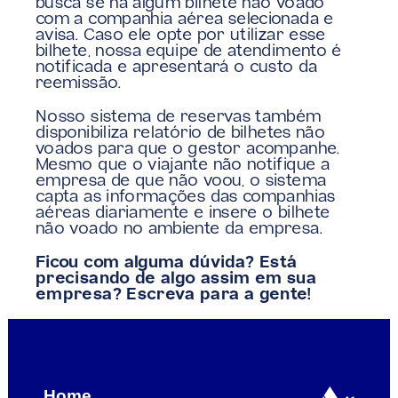
busca se há algum bilhete não voado 
com a companhia aérea selecionada e 
avisa. Caso ele opte por utilizar esse 
bilhete, nossa equipe de atendimento é 
notificada e apresentará o custo da 
reemissão.
Nosso sistema de reservas também 
disponibiliza relatório de bilhetes não 
voados para que o gestor acompanhe. 
Mesmo que o viajante não notifique a 
empresa de que não voou, o sistema 
capta as informações das companhias 
aéreas diariamente e insere o bilhete 
não voado no ambiente da empresa.
Ficou com alguma dúvida? Está 
precisando de algo assim em sua 
empresa? Escreva para a gente!
Exterior sem dor de cabeça
Reduções que automaçã
Home