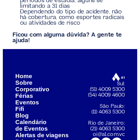
períodos de estadia, alguns se 
limitando a 31 dias
Dependendo do tipo de acidente, não 
há cobertura, como esportes radicais 
ou atividades de risco
Ficou com alguma dúvida? A gente te 
ajuda!
uzindo a pegada de carbono
Viagens corporativas: 
Home
Sobre
Sul:
Corporativo
(51) 4009 5300
Férias
(54) 4009 4600
Eventos
São Paulo:
Fifi
(11) 4063 5300
Blog
Calendário 
Rio de Janeiro:
de Eventos
(21) 4063 5300
Alertas de viagens
oi@a1.com.vc