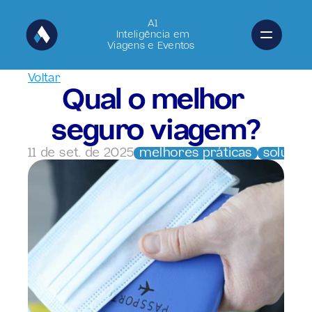
A1
Inteligência em
Viagens e Eventos 
Voltar
Qual o melhor 
seguro viagem?
11 de set. de 2025
melhores práticas
soluçõe