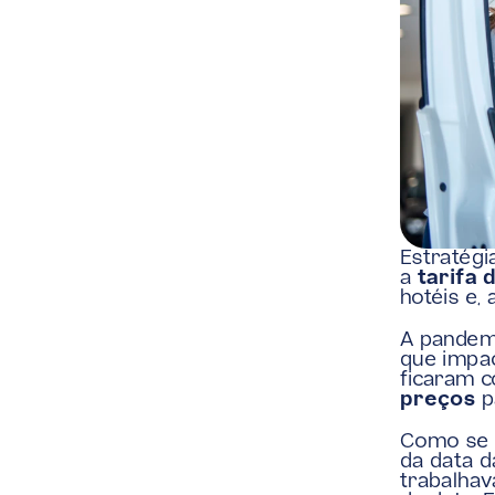
Estratégi
a 
tarifa 
hotéis e, 
A pandemi
que impac
ficaram c
preços
 p
Como se n
da data d
trabalhav