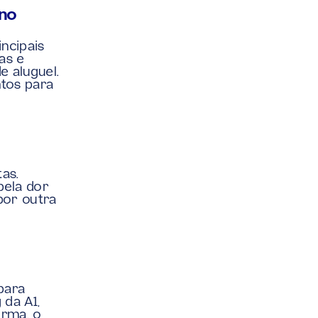
ino
ncipais 
s e 
 aluguel. 
tos para 
s. 
ela dor 
por outra 
para 
da A1, 
rma, o 