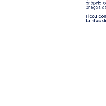
próprio c
preços d
Ficou co
tarifas 
‹ O que é uma bleisure travel e o que a Po