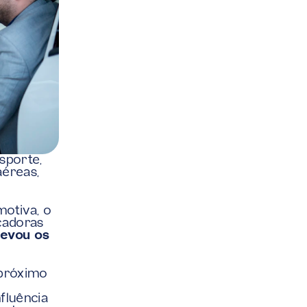
porte, 
éreas, 
otiva, o 
cadoras 
levou os 
próximo 
luência 