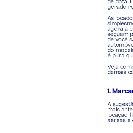
de data. 
gerado re
As locado
simplesme
agora a c
seguem p
de você s
automóvel
do modelo
é pura qu
Veja com
demais co
1. Marc
A sugestã
mais ante
locação f
aéreas e 