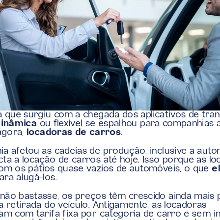
a que surgiu com a chegada dos aplicativos de trans
dinâmica
 ou flexível se espalhou para companhias a
agora, 
locadoras de carros
. 
a afetou as cadeias de produção, inclusive a autom
ta a locação de carros até hoje. Isso porque as lo
om os pátios quase vazios de automóveis, o que 
e
ara alugá-los.
ão bastasse, os preços têm crescido ainda mais 
a retirada do veículo. Antigamente, as locadoras 
am com tarifa fixa por categoria de carro e sem inf