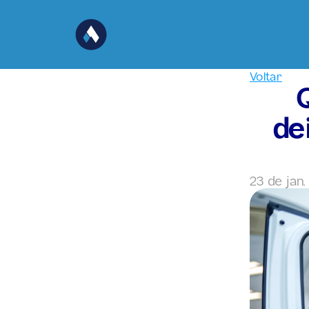
Voltar
de
23 de jan