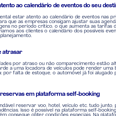
 atento ao calendário de eventos do seu dest
ntal estar atento ao calendário de eventos nas pri
ara que as empresas consigam ajustar suas agenda
gens no período crítico, o que aumenta as tarifas de
viamos aos clientes o calendário dos possíveis even
 planejamento.
e atrasar
dades por atraso ou não comparecimento estão alta
rde a uma locadora de veículos pode render uma b
: por falta de estoque, o automóvel já foi alugado 
 reservas em plataforma self-booking
dável reservar voo, hotel, veículo etc. tudo junto, 
dências. Isso é possível na plataforma self-booking 
m consegue obter condições especiais. Na platafo