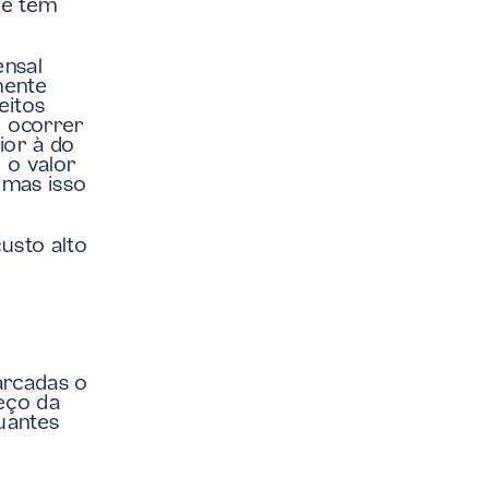
e tem 
nsal 
ente 
itos 
 ocorrer 
or à do 
o valor 
mas isso 
sto alto 
rcadas o 
eço da 
uantes 