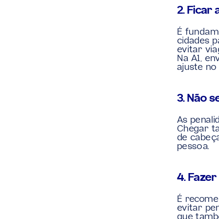
2. Ficar
É fundame
cidades p
evitar via
Na A1, en
ajuste no
3. Não s
As penali
Chegar ta
de cabeça
pessoa.
4. Fazer
É recomen
evitar pen
que també