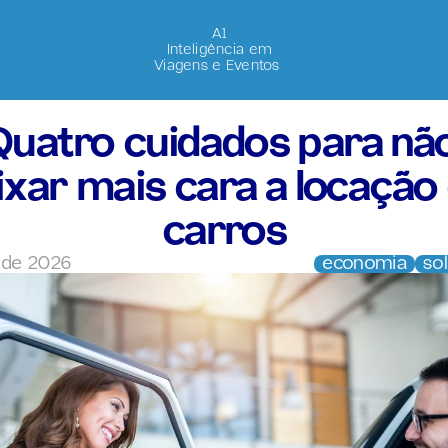
A1
Inteligência em
Viagens e Eventos 
Quatro cuidados para não
ixar mais cara a locação 
carros
. de 2026
economia
so