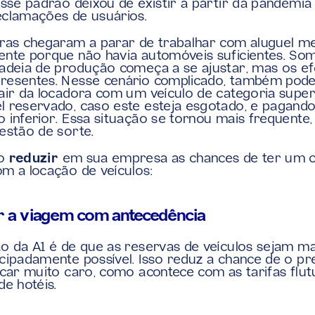
Esse padrão deixou de existir a partir da pandemia 
clamações de usuários.
ras chegaram a parar de trabalhar com aluguel me
nte porque não havia automóveis suficientes. Som
adeia de produção começa a se ajustar, mas os efe
resentes. Nesse cenário complicado, também pode
air da locadora com um veículo de categoria superi
 reservado, caso este esteja esgotado, e pagando 
 inferior. Essa situação se tornou mais frequente, 
estão de sorte.
o 
reduzir
 em sua empresa as chances de ter um cu
m a locação de veículos:
ar a viagem com antecedência
o da A1 é de que as reservas de veículos sejam ma
cipadamente possível. Isso reduz a chance de o pr
icar muito caro, como acontece com as tarifas flut
de hotéis.