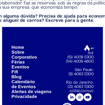
olaborador faz as reservas, sob as regras da polític
a sua empresa, que economiza tempo.
m alguma dúvida? Precisa de ajuda para econom
de aluguel de carros? Escreve para a gente.
lítica de Viagens tem a ver com isso?
Como escolher
Home
Sobre
Sul:
Corporativo
(51) 4009 5300
Férias
(54) 4009 4600
Eventos
São Paulo:
Fifi
(11) 4063 5300
Blog
Calendário 
Rio de Janeiro:
de Eventos
(21) 4063 5300
Alertas de viagens
oi@a1.com.vc
Privacidade