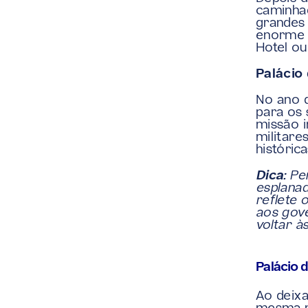
caminha
grandes 
enorme 
Hotel ou
Palácio 
No ano d
para os 
missão i
militare
históric
Dica:
 Pe
esplanad
reflete 
aos gove
voltar à
Palácio d
Ao deixa