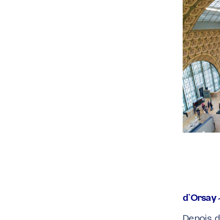
d`Orsay –
Depois d