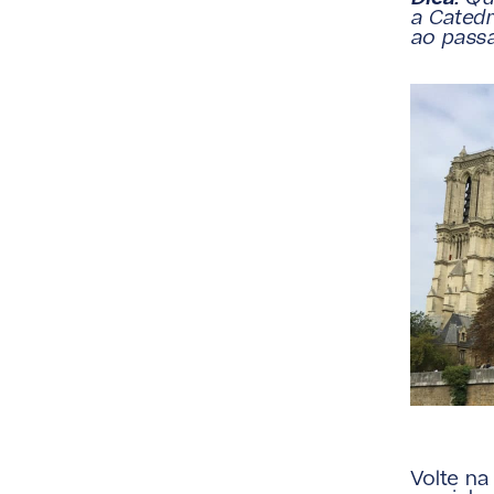
a Catedr
ao passa
Volte n