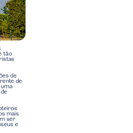
 
 tão 
istas 
ões de 
rente de 
 uma 
de 
teiros 
s mais 
m ser 
seus e 