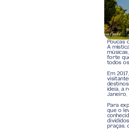
Poucas 
A místic
músicas,
forte qu
todos os
Em 2017,
visitant
destino
ideia, a
Janeiro,
Para exp
que o le
conhecid
dividido
praças, 