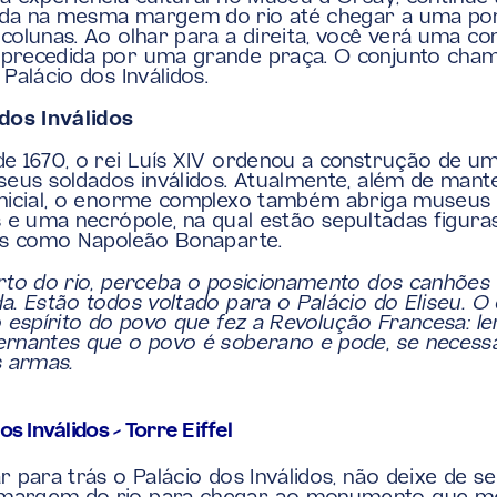
da na mesma margem do rio até chegar a uma pon
colunas. Ao olhar para a direita, você verá uma co
precedida por uma grande praça. O conjunto cham
 Palácio dos Inválidos.
dos Inválidos
e 1670, o rei Luís XIV ordenou a construção de um
seus soldados inválidos. Atualmente, além de mante
nicial, o enorme complexo também abriga museus 
s e uma necrópole, na qual estão sepultadas figuras
as como Napoleão Bonaparte.
rto do rio, perceba o posicionamento dos canhões 
a. Estão todos voltado para o Palácio do Eliseu. O o
o espírito do povo que fez a Revolução Francesa: le
rnantes que o povo é soberano e pode, se necessár
s armas.
os Inválidos – Torre Eiffel
r para trás o Palácio dos Inválidos, não deixe de seg