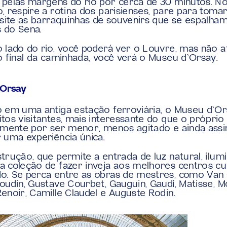
pelas margens do rio por cerca de 30 minutos. No
, respire a rotina dos parisienses, pare para tomar
isite as barraquinhas de souvenirs que se espalham
 do Sena.
 lado do rio, você poderá ver o Louvre, mas não a
o final da caminhada, você verá o Museu d`Orsay.
’Orsay
 em uma antiga estação ferroviária, o Museu d`Ors
tos visitantes, mais interessante do que o próprio 
lmente por ser menor, menos agitado e ainda assi
 uma experiência única.
trução, que permite a entrada de luz natural, ilumi
 coleção de fazer inveja aos melhores centros cul
. Se perca entre as obras de mestres, como Van 
oudin, Gustave Courbet, Gauguin, Gaudí, Matisse, Mo
enoir, Camille Claudel e Auguste Rodin.