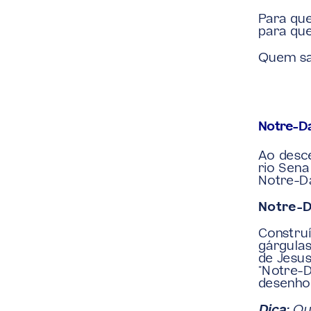
Para que
para que
Quem sab
Notre-D
Ao desce
rio Sena
Notre-Da
Notre-D
Construí
gárgulas
de Jesus
“Notre-D
desenho
Dica:
 Qu