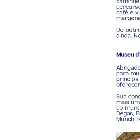
caminhe 
percurso
café e v
margens
Do outro
ainda. N
Museu d
Abrigado
para mui
principa
oferecer
Sua cons
mais uma
do mundo
Degas, B
Munch, R