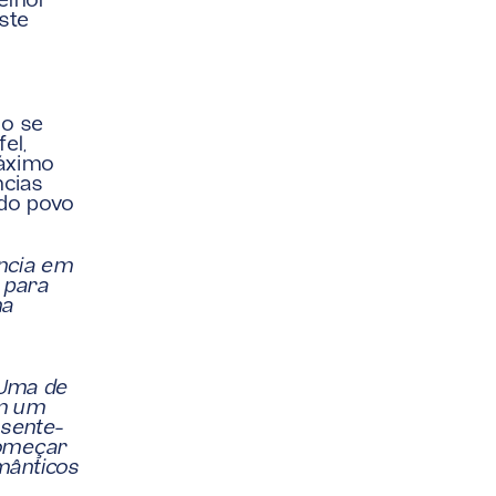
lhor 
ste 
o se 
l, 
áximo 
cias 
do povo 
ncia em 
para 
a 
Uma de 
m um 
 sente-
omeçar 
ânticos 