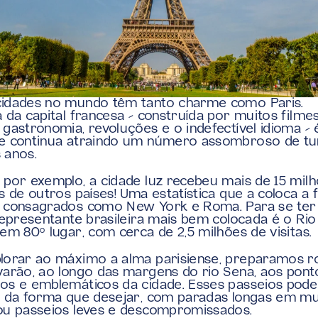
cidades no mundo têm tanto charme como Paris. 
a da capital francesa – construída por muitos filmes,
 gastronomia, revoluções e o indefectível idioma – é
e continua atraindo um número assombroso de tur
 anos.
 por exemplo, a cidade luz recebeu mais de 15 milh
es de outros países! Uma estatística que a coloca a f
s consagrados como New York e Roma. Para se ter
 representante brasileira mais bem colocada é o Rio 
 em 80° lugar, com cerca de 2,5 milhões de visitas.
lorar ao máximo a alma parisiense, preparamos ro
varão, ao longo das margens do rio Sena, aos ponto
os e emblemáticos da cidade. Esses passeios pode
s da forma que desejar, com paradas longas em mu
ou passeios leves e descompromissados.