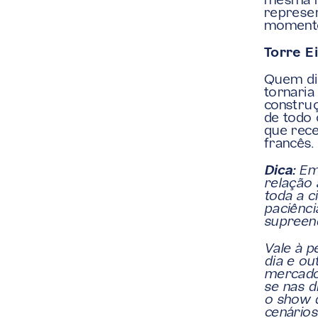
mesma m
represen
momento,
Torre Ei
Quem dir
tornaria
construç
de todo 
que rece
francês.
Dica:
 Em
relação 
toda a c
paciênci
supreen
Vale à p
dia e ou
mercado,
se nas 
o show d
cenários