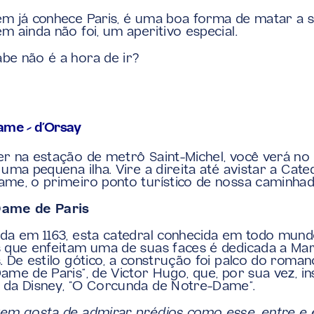
m já conhece Paris, é uma boa forma de matar a s
m ainda não foi, um aperitivo especial.
e não é a hora de ir?
ame – d’Orsay
r na estação de metrô Saint-Michel, você verá no 
 uma pequena ilha. Vire a direita até avistar a Cated
me, o primeiro ponto turístico de nossa caminhad
ame de Paris
da em 1163, esta catedral conhecida em todo mundo
 que enfeitam uma de suas faces é dedicada a Mari
. De estilo gótico, a construção foi palco do romanc
ame de Paris”, de Victor Hugo, que, por sua vez, ins
 da Disney, “O Corcunda de Notre-Dame”.
em gosta de admirar prédios como esse, entre e e