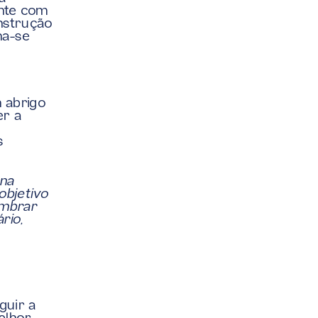
te com 
nstrução 
a-se 
 abrigo 
r a 
 
na 
bjetivo 
mbrar 
io, 
uir a 