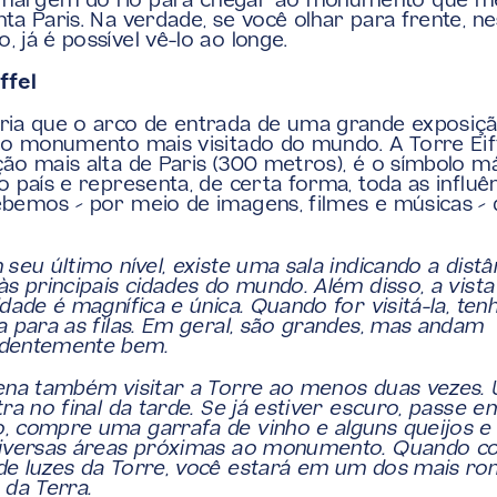
argem do rio para chegar ao monumento que me
ta Paris. Na verdade, se você olhar para frente, ne
 já é possível vê-lo ao longe.
ffel
ia que o arco de entrada de uma grande exposiçã
 o monumento mais visitado do mundo. A Torre Eiffe
ão mais alta de Paris (300 metros), é o símbolo m
o país e representa, de certa forma, toda as influên
bemos – por meio de imagens, filmes e músicas – 
 seu último nível, existe uma sala indicando a distâ
às principais cidades do mundo. Além disso, a vista 
idade é magnífica e única. Quando for visitá-la, tenh
a para as filas. Em geral, são grandes, mas andam 
dentemente bem.
ena também visitar a Torre ao menos duas vezes. 
tra no final da tarde. Se já estiver escuro, passe e
 compre uma garrafa de vinho e alguns queijos e
diversas áreas próximas ao monumento. Quando c
e luzes da Torre, você estará em um dos mais rom
 da Terra.