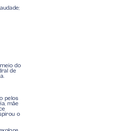
audade; 
meio do 
ral de 
a.
 pelos 
a, mãe 
e 
pirou o 
xplore 