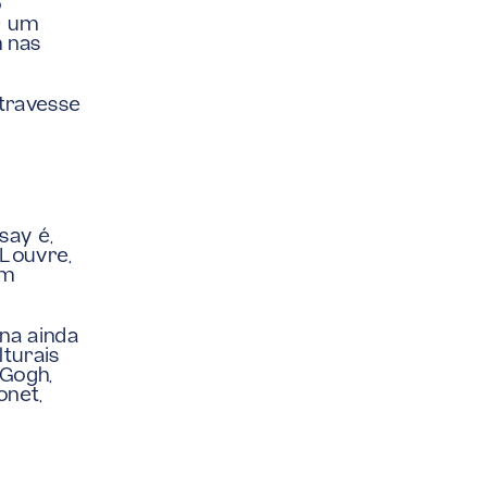
 
 um 
 nas 
travesse 
ay é, 
Louvre, 
m 
na ainda 
turais 
Gogh, 
net, 