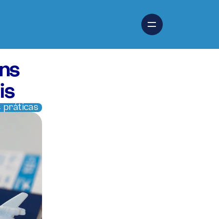
ns 
is
 práticas