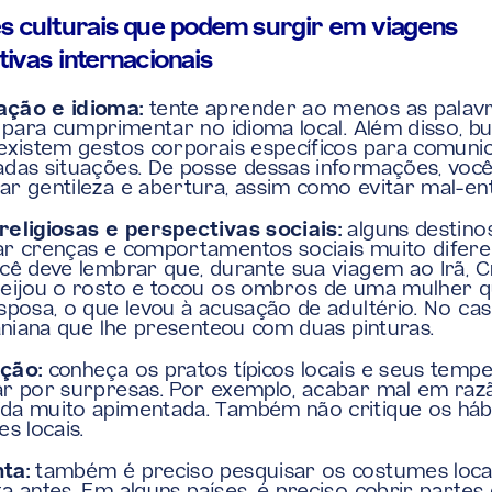
 culturais que podem surgir em viagens 
ivas internacionais
ção e idioma:
 tente aprender ao menos as palavr
s para cumprimentar no idioma local. Além disso, bu
existem gestos corporais específicos para comunic
das situações. De posse dessas informações, você
r gentileza e abertura, assim como evitar mal-en
eligiosas e perspectivas sociais:
 alguns destino
r crenças e comportamentos sociais muito diferen
cê deve lembrar que, durante sua viagem ao Irã, Cr
eijou o rosto e tocou os ombros de uma mulher q
sposa, o que levou à acusação de adultério. No cas
raniana que lhe presenteou com duas pinturas.
ção:
 conheça os pratos típicos locais e seus tempe
r por surpresas. Por exemplo, acabar mal em razã
a muito apimentada. Também não critique os hábi
s locais. 
ta:
 também é preciso pesquisar os costumes locai