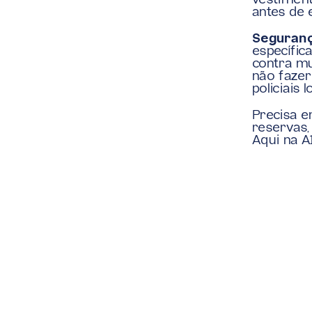
vestiment
antes de 
Seguranç
específica
contra mu
não fazer
policiais l
Precisa e
reservas,
Aqui na A
‹ Você pode estar pagando mai