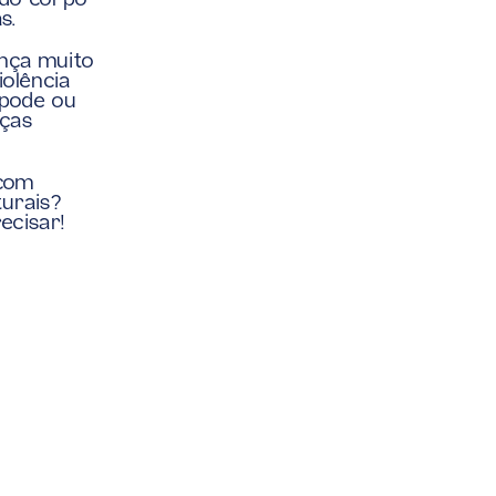
do corpo 
s. 
nça muito 
olência 
pode ou 
ças 
com 
urais? 
ecisar!
Adiantamento ou reembolso? ›