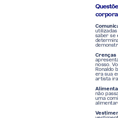
Questões
corporat
Comunica
utilizada
saber se 
determina
demonstra
Crenças r
apresenta
nosso. Vo
Ronaldo b
era sua e
artista i
Alimenta
não passa
uma comid
alimentare
Vestimen