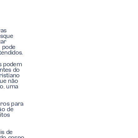
as 
sque 
ar 
 pode 
tendidos.
s podem 
tes do 
istiano 
ue não 
o, uma 
ros para 
o de 
tos 
s de 