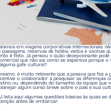
lamos em viagens corporativas internacionais, não
 passagens, reservas de hotéis, vistos e vacinas q
nto é feito. Já pensou o quão decepcionante pode 
omercial que não sai como se esperava porque o vi
lguma gafe cultural? 
mesmo, é muito relevante que a pessoa que fez a g
centive o colaborador a pesquisar as diferenças cul
stino ou, dependendo do tamanho da equipe que via
planejar algum curso breve sobre o país e sua cult
A1 lista aqui algumas questões básicas às quais se d
tenção antes de embarcar: