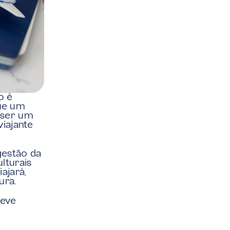
 é 
ue um 
ser um 
ajante 
estão da 
turais 
jará, 
ura.
eve 