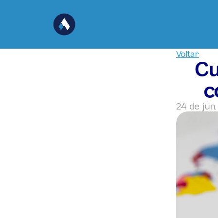
Voltar
Cu
c
24 de jun