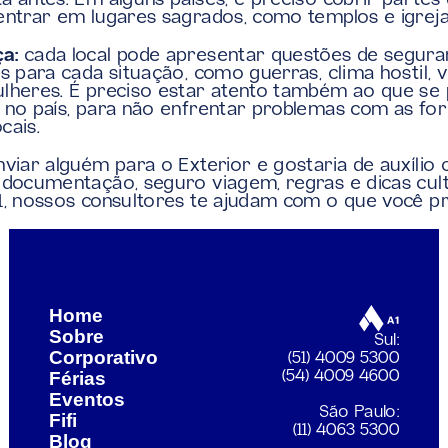
a antes. Em alguns países, é preciso cobrir partes 
entrar em lugares sagrados, como templos e igreja
a:
 cada local pode apresentar questões de segura
s para cada situação, como guerras, clima hostil, vi
lheres. É preciso estar atento também ao que se 
 no país, para não enfrentar problemas com as for
ocais. 
nviar alguém para o Exterior e gostaria de auxílio 
 documentação, seguro viagem, regras e dicas cult
1, nossos consultores te ajudam com o que você pr
s caro pelas diárias de hotel sem saber o motivo
Home
Sobre
Sul:
Corporativo
(51) 4009 5300
Férias
(54) 4009 4600
Eventos
São Paulo:
Fifi
(11) 4063 5300
Blog