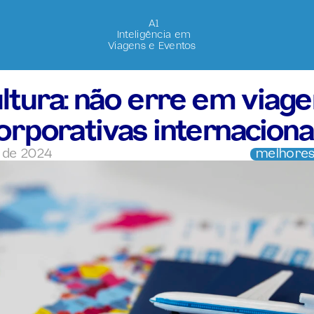
A1
Inteligência em
Viagens e Eventos 
ltura: não erre em viage
orporativas internaciona
. de 2024
melhores